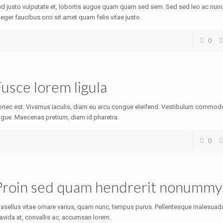
d justo vulputate et, lobortis augue quam quam sed sem. Sed sed leo ac nunc 
teger faucibus orci sit amet quam felis vitae justo.
0
usce lorem ligula
nec est. Vivamus iaculis, diam eu arcu congue eleifend. Vestibulum commodo 
gue. Maecenas pretium, diam id pharetra.
0
Proin sed quam hendrerit nonummy
asellus vitae ornare varius, quam nunc, tempus purus. Pellentesque malesuad
avida at, convallis ac, accumsan lorem.