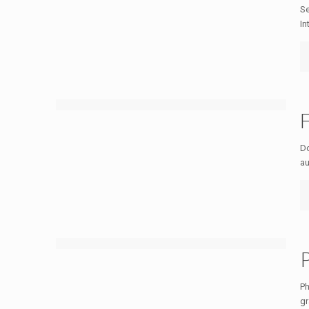
Se
In
F
Do
au
Ph
gr