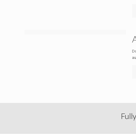
A
Do
au
Full