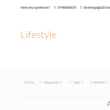
Have any questions?
07946569233
Bookings@a2b-be
Lifestyle
Filter by
Categories
Tags
Authors
A