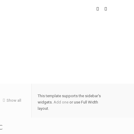
This template supports the sidebar's
Show all
widgets.
Add one
or use Full Width
layout.
c