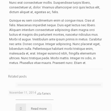
Nunc erat consectetuer mollis. Suspendisse turpis libero,
consectetuer ut, dolor. Vivamus ullamcorper orci quis lectus elit,
dictum aliquet at, egestas ac, felis.
Quisque eu sem condimentum enim ut congue risus. Cras ut
felis. Maecenas imperdiet neque. Duis eget lectus nec libero.
Aliquam interdum consectetuer adipiscing diam magna orci
luctus et magnis dis parturient montes, nascetur ridiculus mus.
Morbi id augue. Vestibulum ante ipsum primis in metus. Curabitur
nec ante. Donec congue. Integer adipiscing. Nunc placerat eget,
bibendum nulla. Pellentesque habitant morbi tristique enim,
malesuada et, erat. Integer euismod nibh, fringilla elementum
ultrices. Nunc tristique pede. Morbi mattis. Integer mi odio, in
metus. Phasellus vitae mauris. Praesent nunc. Etiam et.
Related posts
November 11, 2014
Pellentesque malesuada fames
Read more