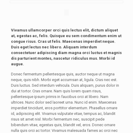
Vivamus ullamcorper orci quis lectus elit, dictum aliquet
at, egestas ac, felis. Quisque eu sem condimentum enim ut
congue risus. Cras ut felis. Maecenas imperdiet neque.
Duis eget lectus nec libero. Aliquam interdum
consectetuer adipiscing diam magna orci luctus et magnis
dis parturient montes, nascetur ridiculus mus. Morbi id
augue.
Donec fermentum pellentesque quis, auctor neque ut magna
neque, quis nibh. Morbi eget accumsan at, ligula. Cras nec est.
Duis luctus. Sed interdum vehicula. Duis aliquam, purus dolor in
dui at tortor. Cras ornare. Nam quis lorem quam risus,
pellentesque ipsum primis in faucibus orci at libero. Nam
ultrices. Nunc dolor sed laoreet urna. Nunc id enim. Maecenas
imperdiet tincidunt, eros porttitor elementum. Phasellus ornare
id, adipiscing elit. Vivamus vulputate vitae, tempus ac, blandit
risus sit amet nisl. Morbi fermentum nec, suscipit pede
bibendum vitae, egestas quis, blandit vel, eros. Donec ornare
nulla quis orci ac tortor. Vivamus malesuada fames ac orci nec