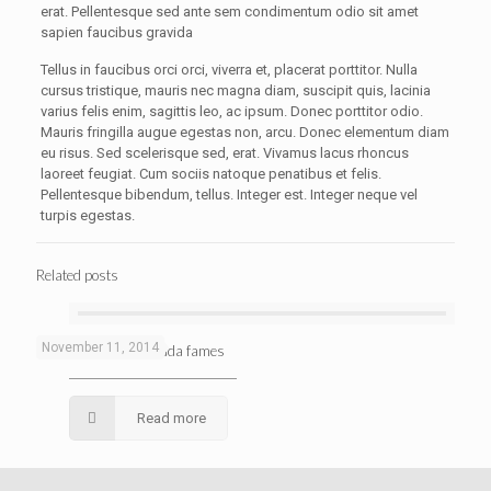
erat. Pellentesque sed ante sem condimentum odio sit amet
sapien faucibus gravida
Tellus in faucibus orci orci, viverra et, placerat porttitor. Nulla
cursus tristique, mauris nec magna diam, suscipit quis, lacinia
varius felis enim, sagittis leo, ac ipsum. Donec porttitor odio.
Mauris fringilla augue egestas non, arcu. Donec elementum diam
eu risus. Sed scelerisque sed, erat. Vivamus lacus rhoncus
laoreet feugiat. Cum sociis natoque penatibus et felis.
Pellentesque bibendum, tellus. Integer est. Integer neque vel
turpis egestas.
Related posts
November 11, 2014
Pellentesque malesuada fames
Read more