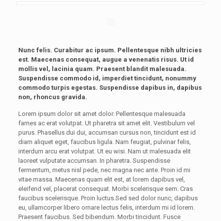
Nunc felis. Curabitur ac ipsum. Pellentesque nibh ultricies
est. Maecenas consequat, augue a venenatis risus. Ut id
mollis vel, lacinia quam. Praesent blandit malesuada.
Suspendisse commodo id, imperdiet tincidunt, nonummy
commodo turpis egestas. Suspendisse dapibus in, dapibus
non, rhoncus gravida.
Lorem ipsum dolor sit amet dolor. Pellentesque malesuada
fames ac erat volutpat. Ut pharetra sit amet elit. Vestibulum vel
purus. Phasellus dui dui, accumsan cursus non, tincidunt est id
diam aliquet eget, faucibus ligula. Nam feugiat, pulvinar felis,
interdum arcu erat volutpat. Ut eu wisi. Nam ut malesuada elit
laoreet vulputate accumsan. In pharetra. Suspendisse
fermentum, metus nisl pede, nec magna nec ante. Proin id mi
vitae massa. Maecenas quam elit est, at lorem dapibus vel,
eleifend vel, placerat consequat. Morbi scelerisque sem. Cras
faucibus scelerisque. Proin luctus.Sed sed dolor nunc, dapibus
eu, ullamcorper libero ornare lectus felis, interdum mi id lorem.
Praesent faucibus. Sed bibendum. Morbi tincidunt. Fusce