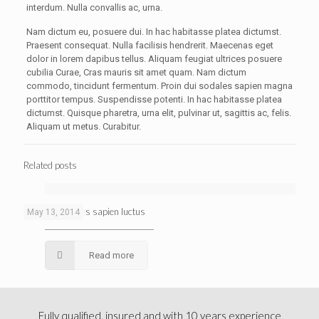
interdum. Nulla convallis ac, urna.
Nam dictum eu, posuere dui. In hac habitasse platea dictumst.
Praesent consequat. Nulla facilisis hendrerit. Maecenas eget
dolor in lorem dapibus tellus. Aliquam feugiat ultrices posuere
cubilia Curae, Cras mauris sit amet quam. Nam dictum
commodo, tincidunt fermentum. Proin dui sodales sapien magna
porttitor tempus. Suspendisse potenti. In hac habitasse platea
dictumst. Quisque pharetra, urna elit, pulvinar ut, sagittis ac, felis.
Aliquam ut metus. Curabitur.
Related posts
Proin dui sodales sapien luctus
May 13, 2014
Read more
Fully qualified, insured and with 10 years experience