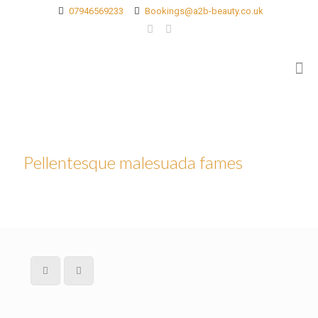
07946569233
Bookings@a2b-beauty.co.uk
Pellentesque malesuada fames